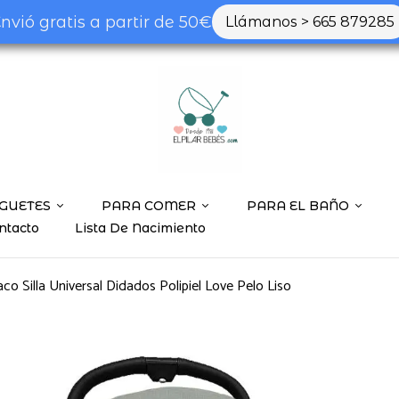
nvió gratis a partir de 50€
Llámanos > 665 879285
Be the first to
Pelo Liso”
Tu dirección de correo ele
marcados con
*
GUETES
PARA COMER
PARA EL BAÑO
Tu valoración
ntacto
Lista De Nacimiento
aco Silla Universal Didados Polipiel Love Pelo Liso