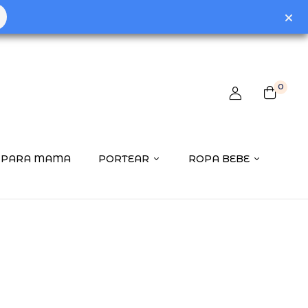
 review “Saco Silla Universal Didados Polipiel Love
0
ctrónico no será publicada.
Los campos obligatorios están
PARA MAMA
PORTEAR
ROPA BEBE