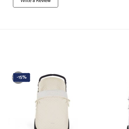
Write a Review
-15%