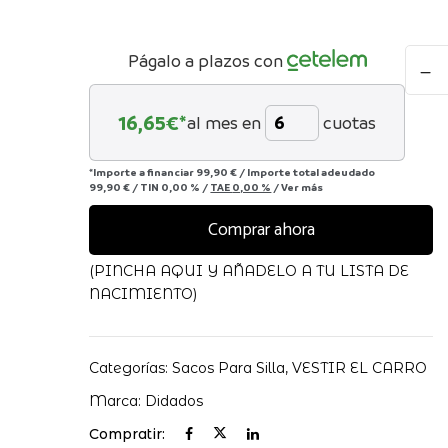
Saco
Págalo a plazos con
Silla
Unive
16,65
€*
al mes en
cuotas
Didad
Polipi
 electrónico y web en este navegador para la próxima
Love
*Importe a financiar
99,90 €
/
Importe total adeudado
99,90 €
/
TIN
0,00 %
/
TAE
0,00 %
/
Ver más
Pelo
Liso
Comprar ahora
canti
(PINCHA AQUI Y AÑADELO A TU LISTA DE
NACIMIENTO)
Categorías:
Sacos Para Silla
,
VESTIR EL CARRO
Marca:
Didados
Compratir: