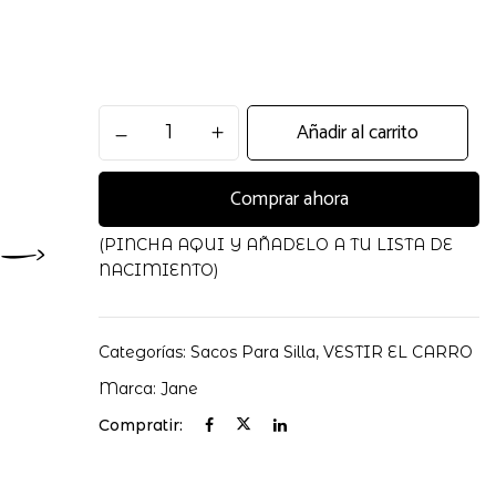
Saco
Añadir al carrito
Silla
Universal
Comprar ahora
Dart
Jane
cantidad
(PINCHA AQUI Y AÑADELO A TU LISTA DE
NACIMIENTO)
Categorías:
Sacos Para Silla
,
VESTIR EL CARRO
Marca:
Jane
Compratir: