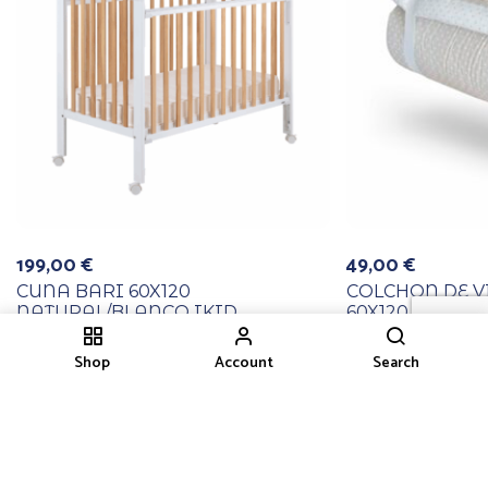
199,00
€
49,00
€
CUNA BARI 60X120
COLCHON DE V
NATURAL/BLANCO IKID
60X120
Shop
Account
Search