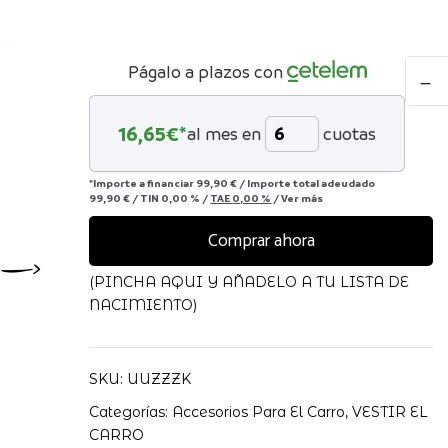
Patin
Págalo a plazos con
Kidsc
Olmit
16,65
€*
al mes en
cuotas
canti
*Importe a financiar
99,90 €
/
Importe total adeudado
99,90 €
/
TIN
0,00 %
/
TAE
0,00 %
/
Ver más
Comprar ahora
(PINCHA AQUI Y AÑADELO A TU LISTA DE
NACIMIENTO)
SKU:
UUZZZK
Categorías:
Accesorios Para El Carro
,
VESTIR EL
CARRO