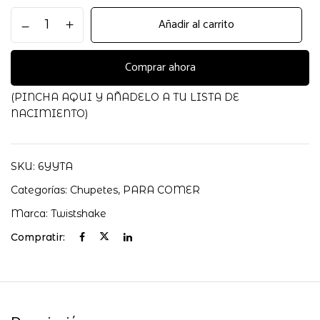
PACK
Añadir al carrito
CHUPETES
+6M
TWISTSHAKE
Comprar ahora
AZUL/VERDE
cantidad
(PINCHA AQUI Y AÑADELO A TU LISTA DE
NACIMIENTO)
SKU:
6YYTA
Categorías:
Chupetes
,
PARA COMER
Marca:
Twistshake
Compratir: