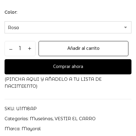
Color
PACK
Añadir al carrito
3
GASAS
BAMBU
Comprar ahora
MAYORAL
cantidad
(PINCHA AQUI Y AÑADELO A TU LISTA DE
NACIMIENTO)
SKU:
U1M8AP
Categorías:
Muselinas
,
VESTIR EL CARRO
Marca:
Mayoral