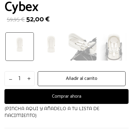
Cybex
El
El
52,00
€
59,95
€
precio
precio
original
actual
era:
es:
59,95 €.
52,00 €.
Newborn
Añadir al carrito
Nest
White
Cybex
Comprar ahora
cantidad
(PINCHA AQUI Y AÑADELO A TU LISTA DE
NACIMIENTO)