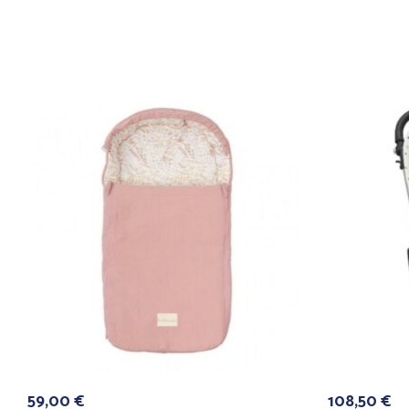
59,00
€
108,50
€