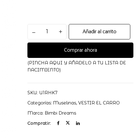
Muselina
Añadir al carrito
bambu
120x120
Comprar ahora
Blue
Sky
Bimbidreams
(PINCHA AQUI Y AÑADELO A TU LISTA DE
cantidad
NACIMIENTO)
SKU:
U1RHK7
Categorías:
Muselinas
,
VESTIR EL CARRO
Marca:
Bimbi Dreams
Compratir: