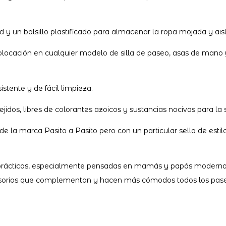
y un bolsillo plastificado para almacenar la ropa mojada y ais
la colocación en cualquier modelo de silla de paseo, asas de man
stente y de fácil limpieza.
dos, libres de colorantes azoicos y sustancias nocivas para la 
 la marca Pasito a Pasito pero con un particular sello de est
 prácticas, especialmente pensadas en mamás y papás modernos
accesorios que complementan y hacen más cómodos todos los pas