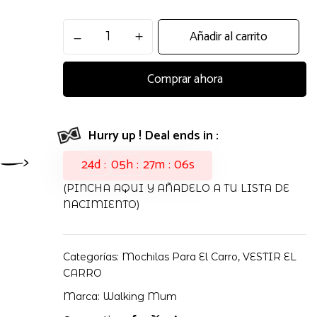
Mochila
Añadir al carrito
Poppy
Walking
Comprar ahora
Mum
cantidad
Hurry up ! Deal ends in :
24
d
05
h
27
m
05
s
(PINCHA AQUI Y AÑADELO A TU LISTA DE
NACIMIENTO)
Categorías:
Mochilas Para El Carro
,
VESTIR EL
CARRO
Marca:
Walking Mum