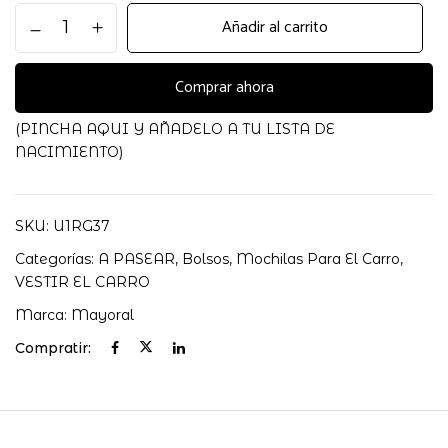
Mochila
Añadir al carrito
maternidad
con
cambiador
Comprar ahora
Hielo
19090
(PINCHA AQUI Y AÑADELO A TU LISTA DE
Mayoral
NACIMIENTO)
cantidad
SKU:
U1RG37
Categorías:
A PASEAR
,
Bolsos
,
Mochilas Para El Carro
,
VESTIR EL CARRO
Marca:
Mayoral
Compratir: