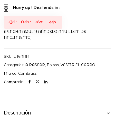
cantidad
Hurry up ! Deal ends in :
23
d
02
h
26
m
43
s
(PINCHA AQUI Y AÑADELO A TU LISTA DE
NACIMIENTO)
SKU:
U16ARR
Categorías:
A PASEAR
,
Bolsos
,
VESTIR EL CARRO
Marca:
Cambrass
Compratir:
Descripción