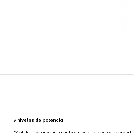
3 niveles de potencia
Fácil de usar gracias a sus tres niveles de potenciaprees