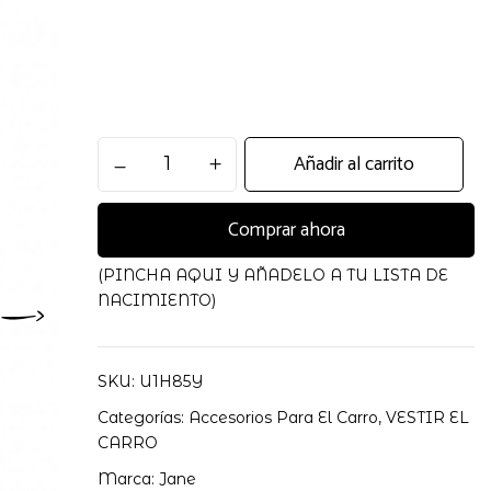
Mecedor
Añadir al carrito
para
carrito
Comprar ahora
Panda
rocker
Jane
(PINCHA AQUI Y AÑADELO A TU LISTA DE
cantidad
NACIMIENTO)
SKU:
U1H85Y
Categorías:
Accesorios Para El Carro
,
VESTIR EL
CARRO
Marca:
Jane