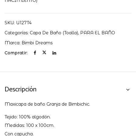
BIMBIDREAMS
NACIMIENTO)
cantidad
SKU:
U127T4
Categorías:
Capa De Baño (toalla)
,
PARA EL BAÑO
Marca:
Bimbi Dreams
Compratir:
Descripción
Maxicapa de baño Granja de Bimbichic.
Tejido: 100% algodón.
Medidas: 100 x 100cm.
Con capucha.