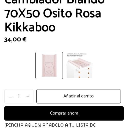
70X50 Osito Rosa
Kikkaboo
34,00
€
Cambiador
Añadir al carrito
Blando
70X50
Osito
Comprar ahora
Rosa
Kikkaboo
(PINCHA AQUI Y AÑADELO A TU LISTA DE