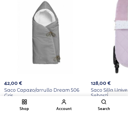
42,00
€
128,00
€
Saco Capazo/arrullo Dream 506
Saco Silla Univ
Gris
Sebastian Cocc
Shop
Account
Search