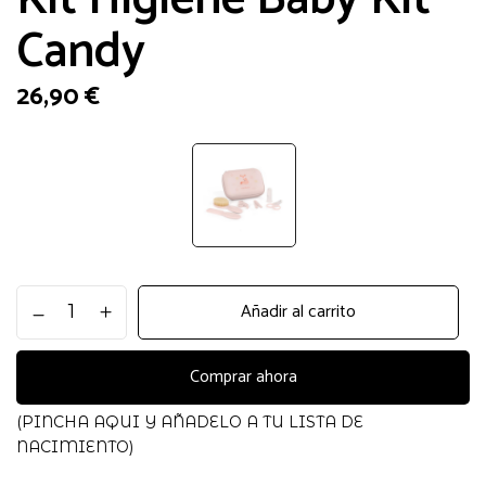
Candy
26,90
€
Kit
Añadir al carrito
Higiene
Baby
Kit
Comprar ahora
Candy
cantidad
(PINCHA AQUI Y AÑADELO A TU LISTA DE
NACIMIENTO)