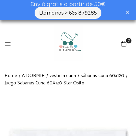
Envió gratis a partir de 50€
Llámanos > 665 879285
Be the first to review “Juego
Sabanas Cuna 60X120 Star Osito”
0
Tu dirección de correo electrónico no será
publicada.
Los campos obligatorios están
marcados con
*
Home
A DORMIR
vestir la cuna
sábanas cuna 60x120
Tu valoración
Juego Sabanas Cuna 60X120 Star Osito