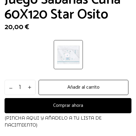
60X120 Star Osito
20,00
€
Juego
Añadir al carrito
Sabanas
Cuna
60X120
Comprar ahora
Star
Osito
(PINCHA AQUI Y AÑADELO A TU LISTA DE
cantidad
NACIMIENTO)