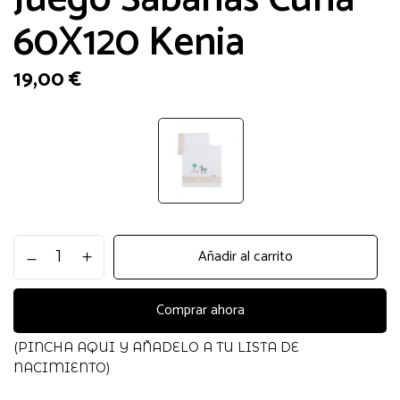
60X120 Kenia
19,00
€
Juego
Añadir al carrito
Sabanas
Cuna
60X120
Comprar ahora
Kenia
cantidad
(PINCHA AQUI Y AÑADELO A TU LISTA DE
NACIMIENTO)