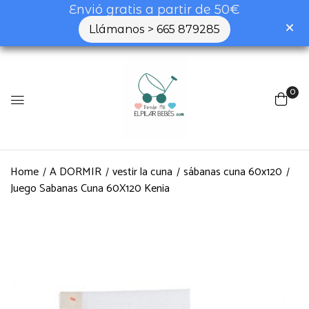
Envió gratis a partir de 50€
Llámanos > 665 879285
Be the first to review “Juego
Sabanas Cuna 60X120 Kenia”
0
Tu dirección de correo electrónico no será
publicada.
Los campos obligatorios están
marcados con
*
Home
A DORMIR
vestir la cuna
sábanas cuna 60x120
Tu valoración
Juego Sabanas Cuna 60X120 Kenia