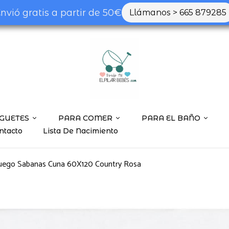
nvió gratis a partir de 50€
Llámanos > 665 879285
Be the first t
Tu dirección de correo ele
marcados con
*
Tu valoración
GUETES
PARA COMER
PARA EL BAÑO
ntacto
Lista De Nacimiento
uego Sabanas Cuna 60X120 Country Rosa