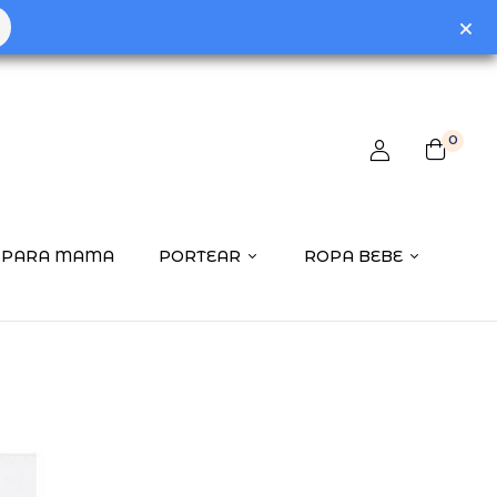
o review “Juego Sabanas Cuna 60X120 Country Rosa”
0
ctrónico no será publicada.
Los campos obligatorios están
PARA MAMA
PORTEAR
ROPA BEBE