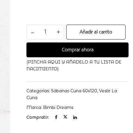
Juego
Añadir al carrito
 electrónico y web en este navegador para la próxima
Sabanas
Cuna
Comprar ahora
60X120
Country
Rosa
(PINCHA AQUI Y AÑADELO A TU LISTA DE
cantidad
NACIMIENTO)
Categorías:
Sábanas Cuna 60x120
,
Vestir La
Cuna
Marca:
Bimbi Dreams
Compratir: