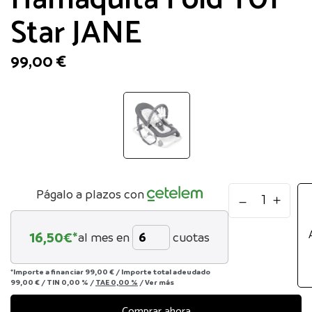
Star JANE
99,00
€
Hamaquita
Págalo a plazos con
Fold
T01
16,50
€*
al mes en
cuotas
Star
JANE
cantidad
*Importe a financiar
99,00 €
/
Importe total adeudado
99,00 €
/
TIN
0,00 %
/
TAE
0,00 %
/
Ver más
Comprar ahora