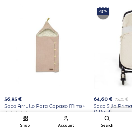
-15%
56,95
€
64,60
€
76,00
€
El
El
precio
precio
Saco Arrullo Para Capazo Mims+
Saco Silla Prim
original
actual
A Pasito Beige
era:
es:
76,00 €.
64,60 €.
Shop
Account
Search