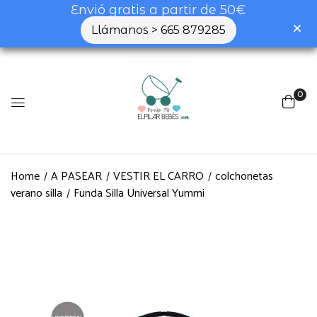
Envió gratis a partir de 50€
Llámanos > 665 879285
Be the first to review “Funda
Silla Universal Yummi”
0
Tu dirección de correo electrónico no será
publicada.
Los campos obligatorios están
marcados con
*
Home
A PASEAR
VESTIR EL CARRO
colchonetas
Tu valoración
verano silla
Funda Silla Universal Yummi