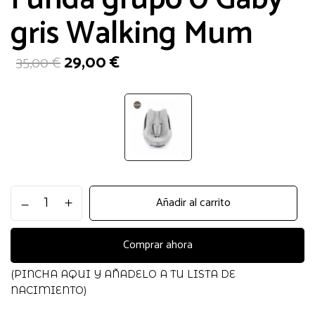
gris Walking Mum
El
El
29,00
€
35,00
€
precio
precio
original
actual
era:
es:
35,00 €.
29,00 €.
Funda
Añadir al carrito
grupo
0
Gaby
Comprar ahora
gris
Walking
(PINCHA AQUI Y AÑADELO A TU LISTA DE
Mum
NACIMIENTO)
cantidad