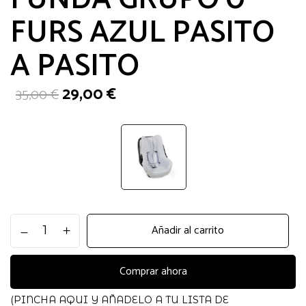
FURS AZUL PASITO
A PASITO
El
El
29,00
€
35,00
€
precio
precio
original
actual
era:
es:
35,00 €.
29,00 €.
FUNDA
Añadir al carrito
GRUPO
0
FURS
Comprar ahora
AZUL
PASITO
(PINCHA AQUI Y AÑADELO A TU LISTA DE