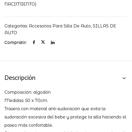
A
NACIMIENTO)
PASITO
cantidad
Categorías:
Accesorios Para Silla De Auto
,
SILLAS DE
AUTO
Compratir:
Descripción
Composición: algodón
Medidas: 50 x 70cm.
Trasera con material anti-sudoración que evita la
sudoración excesiva del bebe y protege la silla haciendo el
paseo más confortable.