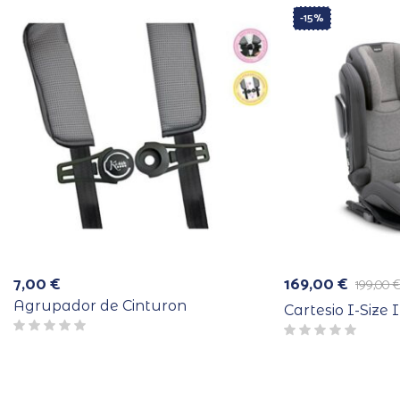
-15%
7,00
€
169,00
€
199,00
El
El
precio
precio
Agrupador de Cinturon
Cartesio I-Size 
original
actual
era:
es:
199,00 €.
169,00 €.