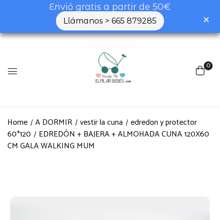
Envió gratis a partir de 50€
Llámanos > 665 879285
0
Home
A DORMIR
vestir la cuna
edredon y protector
60*120
EDREDÓN + BAJERA + ALMOHADA CUNA 120X60
CM GALA WALKING MUM