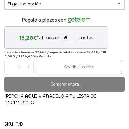
Págalo a plazos con
16,28
€*
al mes en
cuotas
*Importe a financiar
97,66 €
/
Importe total adeudado
97,66 €
/
TIN
0,00 %
/
TAE
0,00 %
/
Ver más
EDREDÓN
Añadir al carrito
+
BAJERA
+
Comprar ahora
ALMOHADA
CUNA
(PINCHA AQUI Y AÑADELO A TU LISTA DE
120X60
NACIMIENTO)
CM
GALA
WALKING
SKU:
N/D