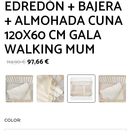
EDREDÓN + BAJERA
+ ALMOHADA CUNA
120X60 CM GALA
WALKING MUM
El
El
97,66
€
114,90
€
precio
precio
original
actual
era:
es:
114,90 €.
97,66 €.
COLOR