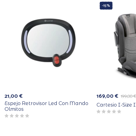
-15%
21,00
€
169,00
€
199,00
El
El
precio
precio
Espejo Retrovisor Led Con Mando
Cartesio I-Size 
original
actual
Olmitos
era:
es:
199,00 €.
169,00 €.