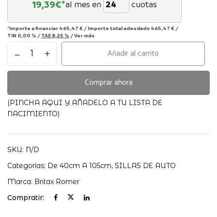
19,39
€*
al mes en
cuotas
*Importe a financiar
465,47 €
/
Importe total adeudado
465,47 €
/
TIN
0,00 %
/
TAE
8,25 %
/
Ver más
Dualfix
Añadir al carrito
Pro
Style
Britax
Comprar ahora
Römer
cantidad
(PINCHA AQUI Y AÑADELO A TU LISTA DE
NACIMIENTO)
SKU:
N/D
Categorías:
De 40cm A 105cm
,
SILLAS DE AUTO
Marca:
Britax Romer
Compratir: