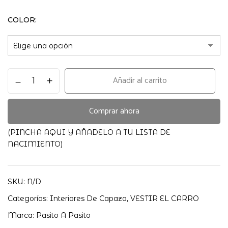
COLOR
CUBRE
Añadir al carrito
CUCO
VARILLAS
+
Comprar ahora
FUNDA
COLCHÓN
(PINCHA AQUI Y AÑADELO A TU LISTA DE
GALA
NACIMIENTO)
cantidad
SKU:
N/D
Categorías:
Interiores De Capazo
,
VESTIR EL CARRO
Marca:
Pasito A Pasito