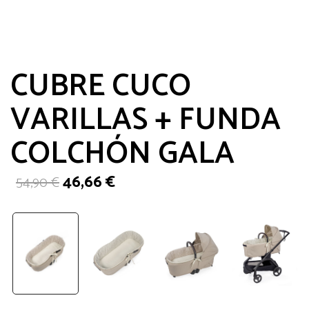
CUBRE CUCO
VARILLAS + FUNDA
COLCHÓN GALA
El
El
46,66
€
54,90
€
precio
precio
original
actual
era:
es:
54,90 €.
46,66 €.