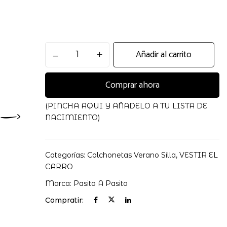
Colchoneta
Añadir al carrito
Verano
Toile
Comprar ahora
de
Jouy
Cream
(PINCHA AQUI Y AÑADELO A TU LISTA DE
cantidad
NACIMIENTO)
Categorías:
Colchonetas Verano Silla
,
VESTIR EL
CARRO
Marca:
Pasito A Pasito
Compratir: