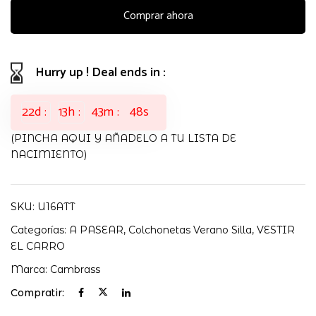
CANDELA
Comprar ahora
CRUDO
CAMBRASS
cantidad
Hurry up ! Deal ends in :
22
d
13
h
43
m
47
s
(PINCHA AQUI Y AÑADELO A TU LISTA DE
NACIMIENTO)
SKU:
U16ATT
Categorías:
A PASEAR
,
Colchonetas Verano Silla
,
VESTIR
EL CARRO
Marca:
Cambrass
Compratir: