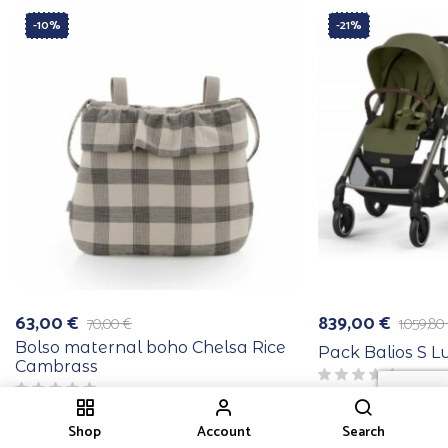
-10%
-21%
63,00
€
839,00
€
70,00
€
1.059,80
El
El
El
El
precio
precio
precio
precio
Bolso maternal boho Chelsa Rice
Pack Balios S L
original
actual
original
actual
Cambrass
era:
es:
era:
es:
70,00 €.
63,00 €.
1.059,80 €.
839,00 €.
Shop
Account
Search