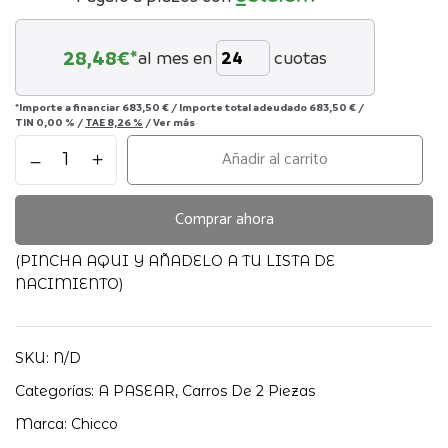
28,48
€*
al mes en
cuotas
*Importe a financiar
683,50 €
/
Importe total adeudado
683,50 €
/
TIN
0,00 %
/
TAE
8,26 %
/
Ver más
Pack
Añadir al carrito
Duo
Bellagio
2.0
Comprar ahora
+
Soporte
(PINCHA AQUI Y AÑADELO A TU LISTA DE
E-
NACIMIENTO)
Lullaglide
cantidad
SKU:
N/D
Categorías:
A PASEAR
,
Carros De 2 Piezas
Marca:
Chicco