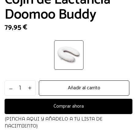
Doomoo Buddy
79,95
€
Cojin
Añadir al carrito
de
Lactancia
Doomoo
Comprar ahora
Buddy
cantidad
(PINCHA AQUI Y AÑADELO A TU LISTA DE
NACIMIENTO)