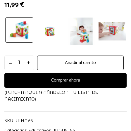
11,99
€
Caja
Añadir al carrito
de
Formas
Hape
Comprar ahora
cantidad
(PINCHA AQUI Y AÑADELO A TU LISTA DE
NACIMIENTO)
SKU:
U1HAZ6
Categorías:
Educativos
,
JUGUETES