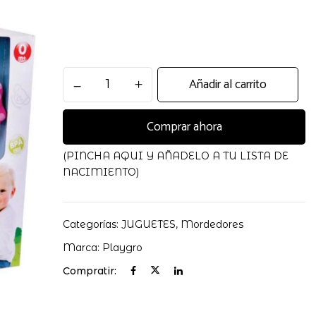
Set
Añadir al carrito
Mordedores
y
Comprar ahora
Sonajeros
Butterfly
cantidad
(PINCHA AQUI Y AÑADELO A TU LISTA DE
NACIMIENTO)
Categorías:
JUGUETES
,
Mordedores
Marca:
Playgro
Compratir: