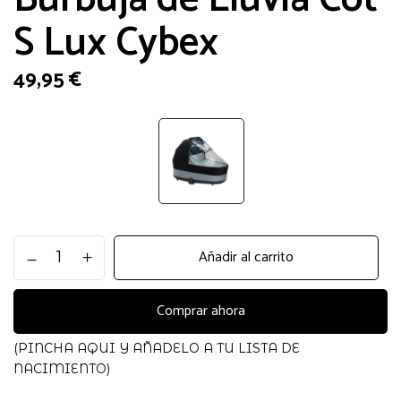
S Lux Cybex
49,95
€
Burbuja
Añadir al carrito
de
Lluvia
Cot
Comprar ahora
S
Lux
(PINCHA AQUI Y AÑADELO A TU LISTA DE
Cybex
NACIMIENTO)
cantidad