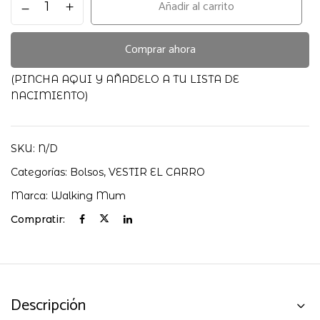
Añadir al carrito
BUCKET
PRALINÉ
VICHY
Comprar ahora
WALKING
MUM
(PINCHA AQUI Y AÑADELO A TU LISTA DE
cantidad
NACIMIENTO)
SKU:
N/D
Categorías:
Bolsos
,
VESTIR EL CARRO
Marca:
Walking Mum
Compratir:
Descripción