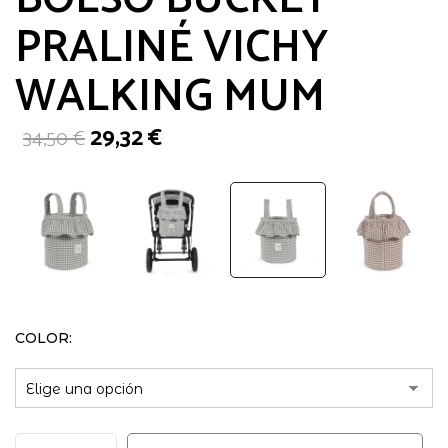
PRALINÉ VICHY
WALKING MUM
El
El
29,32
€
34,50
€
precio
precio
original
actual
era:
es:
34,50 €.
29,32 €.
COLOR
BOLSO