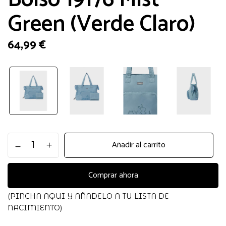
Green (Verde Claro)
64,99
€
Bolso
Añadir al carrito
19176
Mist
Green
Comprar ahora
(Verde
Claro)
(PINCHA AQUI Y AÑADELO A TU LISTA DE
cantidad
NACIMIENTO)