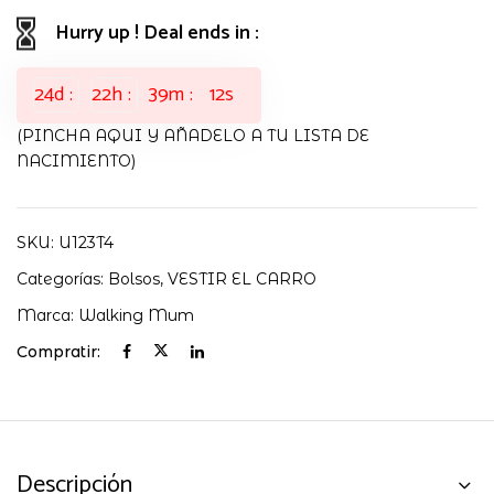
cantidad
Hurry up ! Deal ends in :
24
d
22
h
39
m
10
s
(PINCHA AQUI Y AÑADELO A TU LISTA DE
NACIMIENTO)
SKU:
U123T4
Categorías:
Bolsos
,
VESTIR EL CARRO
Marca:
Walking Mum
Compratir:
Descripción