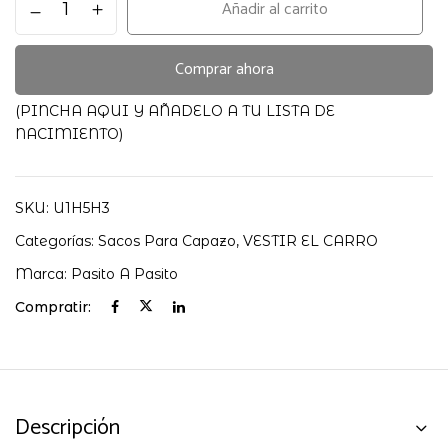
Añadir al carrito
CHERRY
FLORES
PASITO
Comprar ahora
A
PASITO
(PINCHA AQUI Y AÑADELO A TU LISTA DE
cantidad
NACIMIENTO)
SKU:
U1H5H3
Categorías:
Sacos Para Capazo
,
VESTIR EL CARRO
Marca:
Pasito A Pasito
Compratir:
Descripción