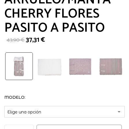
CHERRY FLORES
PASITO A PASITO
El
El
37,31
€
43,90
€
precio
precio
original
actual
era:
es:
43,90 €.
37,31 €.
MODELO
ARRULLO/MANTA