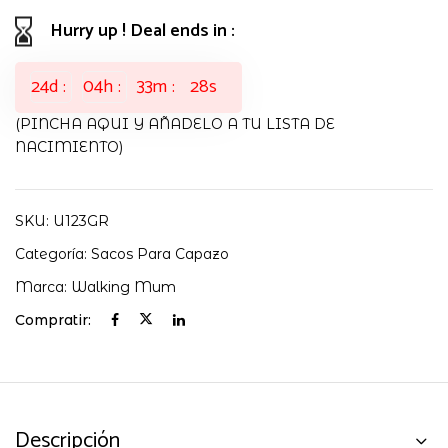
Hurry up ! Deal ends in :
24
d
04
h
33
m
28
s
(PINCHA AQUI Y AÑADELO A TU LISTA DE
NACIMIENTO)
SKU:
U123GR
Categoría:
Sacos Para Capazo
Marca:
Walking Mum
Compratir:
Descripción