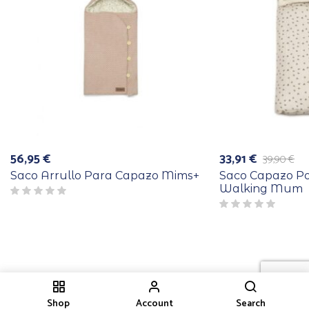
56,95
€
33,91
€
39,90
€
El
El
precio
precio
Saco Arrullo Para Capazo Mims+
Saco Capazo P
original
actual
Walking Mum
era:
es:
39,90 €.
33,91 €.
Shop
Account
Search