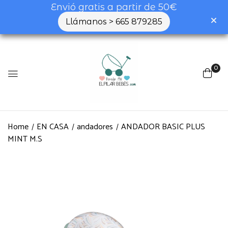
Envió gratis a partir de 50€
Llámanos > 665 879285
0
Home
EN CASA
andadores
ANDADOR BASIC PLUS
MINT M.S