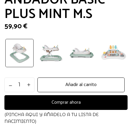
PLUS MINT M.S
59,90
€
ANDADOR
Añadir al carrito
BASIC
PLUS
MINT
Comprar ahora
M.S
cantidad
(PINCHA AQUI Y AÑADELO A TU LISTA DE
NACIMIENTO)