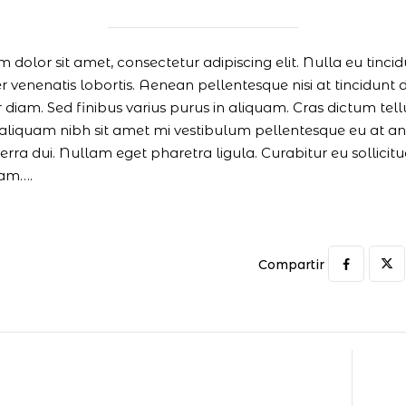
 dolor sit amet, consectetur adipiscing elit. Nulla eu tinc
venenatis lobortis. Aenean pellentesque nisi at tincidunt dig
 diam. Sed finibus varius purus in aliquam. Cras dictum tel
iquam nibh sit amet mi vestibulum pellentesque eu at ant
iverra dui. Nullam eget pharetra ligula. Curabitur eu sollic
am….
Compartir