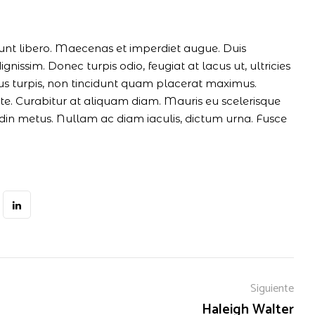
idunt libero. Maecenas et imperdiet augue. Duis
nissim. Donec turpis odio, feugiat at lacus ut, ultricies
lus turpis, non tincidunt quam placerat maximus.
e. Curabitur at aliquam diam. Mauris eu scelerisque
itudin metus. Nullam ac diam iaculis, dictum urna. Fusce
Siguiente
Haleigh Walter