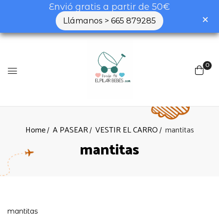
Envió gratis a partir de 50€
Llámanos > 665 879285
0
Home
A PASEAR
VESTIR EL CARRO
mantitas
mantitas
mantitas