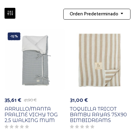
Orden Predeterminado
-15%
35,61
€
31,00
€
41,90
€
El
El
precio
precio
ARRULLO/MANTA
TOQUILLA TRICOT
original
actual
PRALINÉ VICHY TOG
BAMBU RAYAS 75X90
era:
es:
2,5 WALKING MUM
BIMBIDREAMS
41,90 €.
35,61 €.