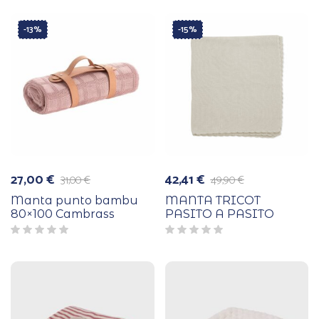
-13%
-15%
27,00
€
42,41
€
31,00
€
49,90
€
El
El
El
El
precio
precio
precio
precio
Manta punto bambu
MANTA TRICOT
original
actual
original
actual
80×100 Cambrass
PASITO A PASITO
era:
es:
era:
es:
31,00 €.
27,00 €.
49,90 €.
42,41 €.