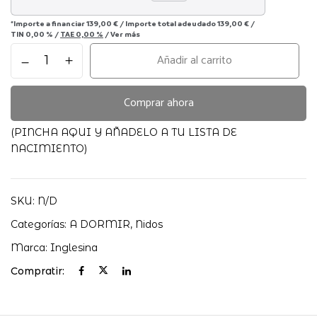
*Importe a financiar
139,00 €
/
Importe total adeudado
139,00 €
/
TIN
0,00 %
/
TAE
0,00 %
/
Ver más
WELCOME
Añadir al carrito
POP
INGLESINA
cantidad
Comprar ahora
(PINCHA AQUI Y AÑADELO A TU LISTA DE
NACIMIENTO)
SKU:
N/D
Categorías:
A DORMIR
,
Nidos
Marca:
Inglesina
Compratir: