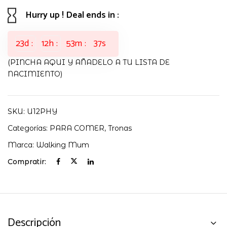
cantidad
Hurry up ! Deal ends in :
23
d
12
h
53
m
36
s
(PINCHA AQUI Y AÑADELO A TU LISTA DE
NACIMIENTO)
SKU:
U12PHY
Categorías:
PARA COMER
,
Tronas
Marca:
Walking Mum
Compratir:
Descripción