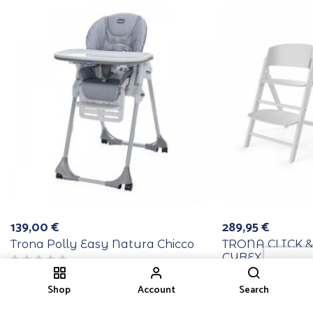
139,00
€
289,95
€
Trona Polly Easy Natura Chicco
TRONA CLICK & 
CYBEX ALL WH
Shop
Account
Search