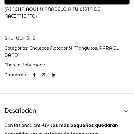
UV
BABYMOOV
(PINCHA AQUI Y AÑADELO A TU LISTA DE
cantidad
NACIMIENTO)
SKU:
UUH3H8
Categorías:
Chalecos Flotador Y Manguitos
,
PARA EL
BAÑO
Marca:
Babymoov
Compratir:
Descripción
Con la tienda anti-UV
los más pequeños quedarán
protegidos en el exterior de forma súper