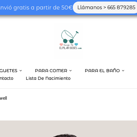
nvió gratis a partir de 50€
Llámanos > 665 879285
GUETES
PARA COMER
PARA EL BAÑO
ntacto
Lista De Nacimiento
well