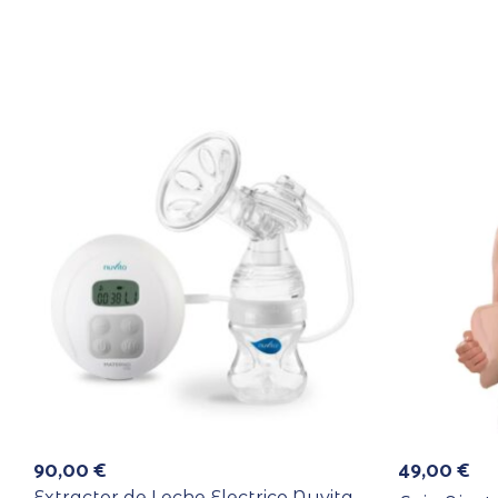
90,00
€
49,00
€
Extractor de Leche Electrico Nuvita