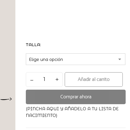
TALLA
Sujetador
Añadir al carrito
Original
Lactancia
Comprar ahora
negro
Carriwell
cantidad
(PINCHA AQUI Y AÑADELO A TU LISTA DE
NACIMIENTO)