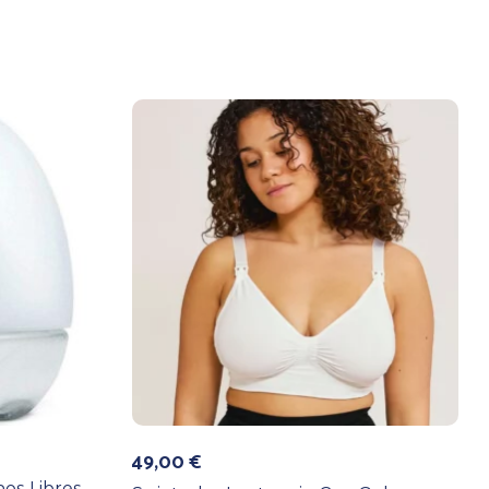
49,00
€
os Libres