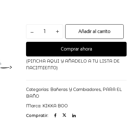
Soporte
Añadir al carrito
de
Baño
Comprar ahora
Suave
Kikkaboo
cantidad
(PINCHA AQUI Y AÑADELO A TU LISTA DE
NACIMIENTO)
Categorías:
Bañeras Y Cambiadores
,
PARA EL
BAÑO
Marca:
KIKKA BOO
Compratir: