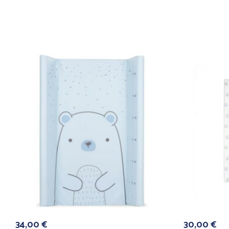
34,00
€
30,00
€