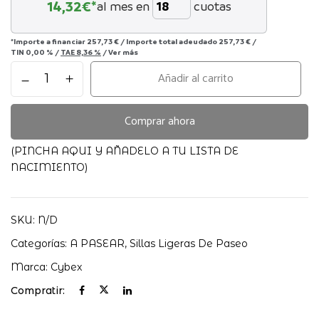
14,32
€*
al mes en
cuotas
*Importe a financiar
257,73 €
/
Importe total adeudado
257,73 €
/
TIN
0,00 %
/
TAE
8,36 %
/
Ver más
Silla
Añadir al carrito
ligera
Libelle
2026
Comprar ahora
Cybex
cantidad
(PINCHA AQUI Y AÑADELO A TU LISTA DE
NACIMIENTO)
SKU:
N/D
Categorías:
A PASEAR
,
Sillas Ligeras De Paseo
Marca:
Cybex
Compratir: