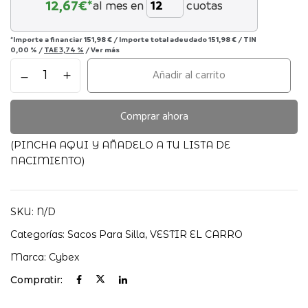
12,67
€*
al mes en
cuotas
*Importe a financiar
151,98 €
/
Importe total adeudado
151,98 €
/
TIN
0,00 %
/
TAE
3,74 %
/
Ver más
Saco
Añadir al carrito
Silla
Platinum
Cozy
Comprar ahora
Cybex
cantidad
(PINCHA AQUI Y AÑADELO A TU LISTA DE
NACIMIENTO)
SKU:
N/D
Categorías:
Sacos Para Silla
,
VESTIR EL CARRO
Marca:
Cybex
Compratir: