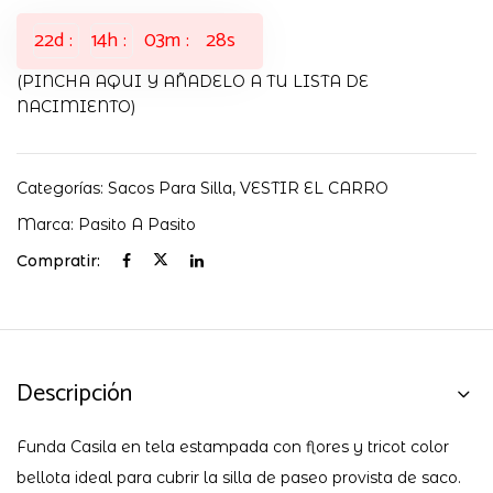
22
d
14
h
03
m
26
s
(PINCHA AQUI Y AÑADELO A TU LISTA DE
NACIMIENTO)
Categorías:
Sacos Para Silla
,
VESTIR EL CARRO
Marca:
Pasito A Pasito
Compratir:
Descripción
Funda Casila en tela estampada con flores y tricot color
bellota ideal para cubrir la silla de paseo provista de saco.